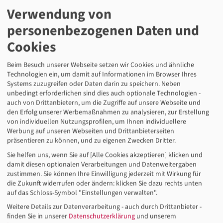
Verwendung von
Schöneberger Forum 2018
personenbezogenen Daten und
2018 fand das Schöneberger Forum mit dem
Cookies
Schwerpunkt "Vielfalt gestalten: Perspektiven bieten,
Kompetenzen nutzen" vom 21. bis 22. November statt.
Beim Besuch unserer Webseite setzen wir Cookies und ähnliche
Technologien ein, um damit auf Informationen im Browser Ihres
Systems zuzugreifen oder Daten darin zu speichern. Neben
unbedingt erforderlichen sind dies auch optionale Technologien -
auch von Drittanbietern, um die Zugriffe auf unsere Webseite und
den Erfolg unserer Werbemaßnahmen zu analysieren, zur Erstellung
von individuellen Nutzungsprofilen, um Ihnen individuellere
Werbung auf unseren Webseiten und Drittanbieterseiten
präsentieren zu können, und zu eigenen Zwecken Dritter.
Sie helfen uns, wenn Sie auf [Alle Cookies akzeptieren] klicken und
damit diesen optionalen Verarbeitungen und Datenweitergaben
DGB/Simone Neumann
zustimmen. Sie können Ihre Einwilligung jederzeit mit Wirkung für
die Zukunft widerrufen oder ändern: klicken Sie dazu rechts unten
Schöneberger Forum 2017
auf das Schloss-Symbol "Einstellungen verwalten".
Unter dem Titel „Zeitenwende im öffentlichen Dienst.
Weitere Details zur Datenverarbeitung - auch durch Drittanbieter -
finden Sie in unserer
Datenschutzerklärung
und unserem
Weichen stellen für einen handlungsfähigen Staat“