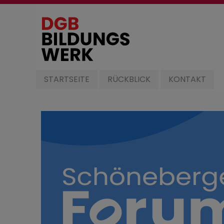
Direkt
zum
Inhalt
Schöneberger
STARTSEITE
RÜCKBLICK
KONTAKT
Forum