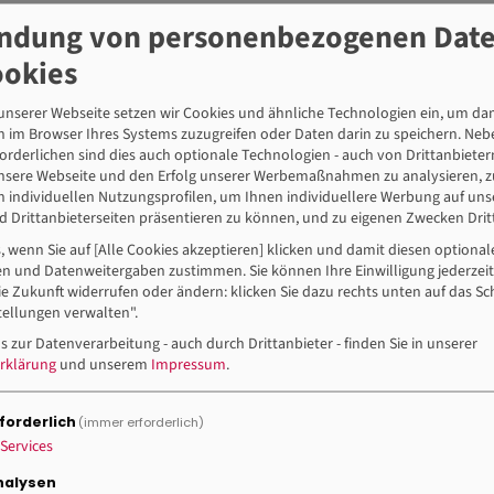
stellvertretende DGB-Vorsitzende, gute Arbeitsbedingungen für
ndung von personenbezogenen Dat
utlich:
ookies
st ein entscheidender Faktor für die Leistungs- und
raucht es dafür auch eine effektive Gesundheitsförderung und
nserer Webseite setzen wir Cookies und ähnliche Technologien ein, um dam
 werden rund 1,5 von mehr als 4,6 Millionen Beschäftigten im
 im Browser Ihres Systems zuzugreifen oder Daten darin zu speichern. Neb
 droht dem öffentlichen Dienst der Kollaps. Qualifiziertes
orderlichen sind dies auch optionale Technologien - auch von Drittanbieter
unsere Webseite und den Erfolg unserer Werbemaßnahmen zu analysieren, z
, andernfalls drohen gravierende Einschnitte im
n individuellen Nutzungsprofilen, um Ihnen individuellere Werbung auf un
Staat als Arbeitgeber darf sich seiner Aufgaben nicht
 Drittanbieterseiten präsentieren zu können, und zu eigenen Zwecken Dritt
s, wenn Sie auf [Alle Cookies akzeptieren] klicken und damit diesen optiona
Finanzen sprechen: die Diskussion um öffentliche Einnahmen
n und Datenweitergaben zustimmen. Sie können Ihre Einwilligung jederzeit
ie Zukunft widerrufen oder ändern: klicken Sie dazu rechts unten auf das Sc
stellt. Das Nettovermögen des deutschen Staates ist binnen
ellungen verwalten".
 Euro gesunken, während sich gleichzeitig das Privatvermögen
 Euro verdoppelt hat. Das Ausmaß der in den letzten
s zur Datenverarbeitung - auch durch Drittanbieter - finden Sie in unserer
rklärung
und unserem
Impressum
.
also gewaltig – sie muss rückgängig gemacht werden. Es fehlen
die Instandhaltung der öffentlichen Verkehrswege. Statt von
gabe des Staates zu gestalten.“
forderlich
(immer erforderlich)
Services
ger Forums 2013
(314.82 KB)
nalysen