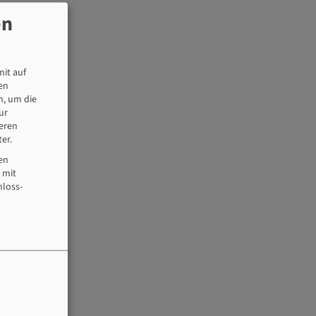
en
it auf
en
n, um die
ur
seren
er.
len
 mit
hloss-