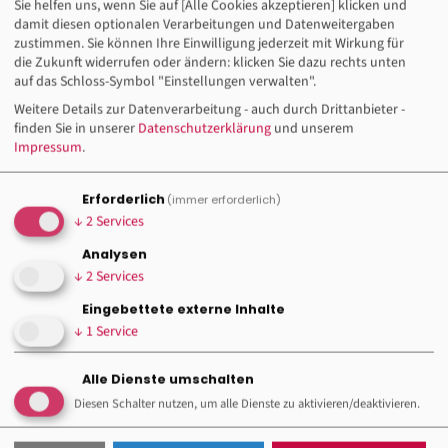
Unser DGB Jugendbildungszentrum /
Sie helfen uns, wenn Sie auf [Alle Cookies akzeptieren] klicken und
Haus B
damit diesen optionalen Verarbeitungen und Datenweitergaben
zustimmen. Sie können Ihre Einwilligung jederzeit mit Wirkung für
in Hattingen
die Zukunft widerrufen oder ändern: klicken Sie dazu rechts unten
auf das Schloss-Symbol "Einstellungen verwalten".
Weitere Details zur Datenverarbeitung - auch durch Drittanbieter -
finden Sie in unserer
Datenschutzerklärung
und unserem
Impressum
.
Erforderlich
(immer erforderlich)
↓
2
Services
Analysen
↓
2
Services
Eingebettete externe Inhalte
↓
1
Service
(c) shutterstock.com
Alle Dienste umschalten
Diesen Schalter nutzen, um alle Dienste zu aktivieren/deaktivieren.
Kontakt