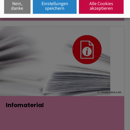
Nein,
Einstellungen
Alle Cookies
danke
speichern
akzeptieren
(c) shutterstock.com
Infomaterial