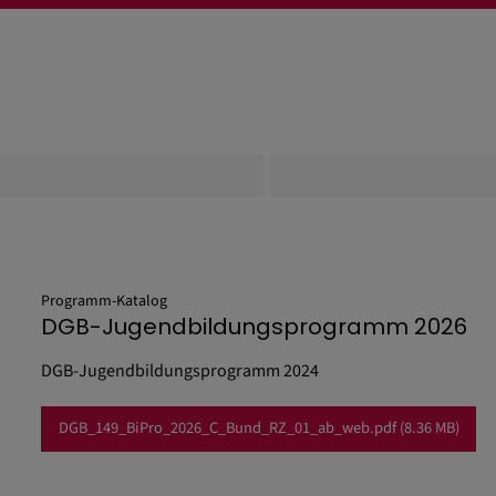
Programm-Katalog
DGB-Jugendbildungsprogramm 2026
DGB-Jugendbildungsprogramm 2024
DGB_149_BiPro_2026_C_Bund_RZ_01_ab_web.pdf
(8.36 MB)