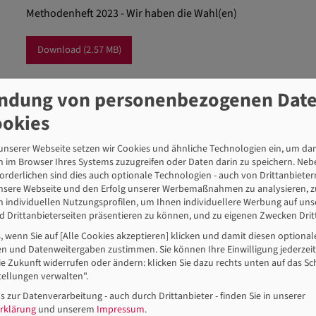
Methodenheft 2023 - Wir haben die Wahl(en)
Download
(2.57 MB)
ndung von personenbezogenen Dat
ookies
nserer Webseite setzen wir Cookies und ähnliche Technologien ein, um dam
 im Browser Ihres Systems zuzugreifen oder Daten darin zu speichern. Neb
orderlichen sind dies auch optionale Technologien - auch von Drittanbieter
unsere Webseite und den Erfolg unserer Werbemaßnahmen zu analysieren, z
n individuellen Nutzungsprofilen, um Ihnen individuellere Werbung auf un
Schriftenreihe
 Drittanbieterseiten präsentieren zu können, und zu eigenen Zwecken Dritt
Methodenheft 2020 - Demokratisch lebe
s, wenn Sie auf [Alle Cookies akzeptieren] klicken und damit diesen optiona
Methodenheft 2020 - Demokratisch leben und lernen
n und Datenweitergaben zustimmen. Sie können Ihre Einwilligung jederzeit
ie Zukunft widerrufen oder ändern: klicken Sie dazu rechts unten auf das Sc
ellungen verwalten".
Download
(5.32 MB)
s zur Datenverarbeitung - auch durch Drittanbieter - finden Sie in unserer
rklärung
und unserem
Impressum
.