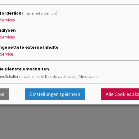
forderlich
(immer erforderlich)
Services
nalysen
Services
ingebettete externe Inhalte
Schriftenreihe
Service
Umgang mit demokratiefeindlichen Äu
lle Dienste umschalten
Umgang mit demokratiefeindlichen Äußerungen
en Schalter nutzen, um alle Dienste zu aktivieren/deaktivieren.
Download
(939.38 KB)
ke
Einstellungen speichern
Alle Cookies ak