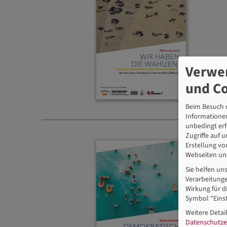
Verwe
und C
Beim Besuch u
Informationen
unbedingt erf
Zugriffe auf 
Erstellung vo
Webseiten und
Sie helfen un
Verarbeitunge
Wirkung für d
Symbol "Einst
Weitere Detail
Datenschutze