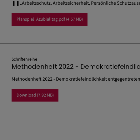
❚❚„Arbeitsschutz, Arbeitssicherheit, Persönliche Schutzaus
Planspiel_Azubialltag.pdf
(4.57 MB)
Schriftenreihe
Methodenheft 2022 - Demokratiefeindli
Methodenheft 2022 - Demokratiefeindlichkeit entgegentrete
Download
(7.92 MB)