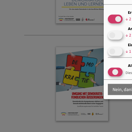
Er
↓
2
A
↓
2
E
↓
1
A
Dies
Nein, dan