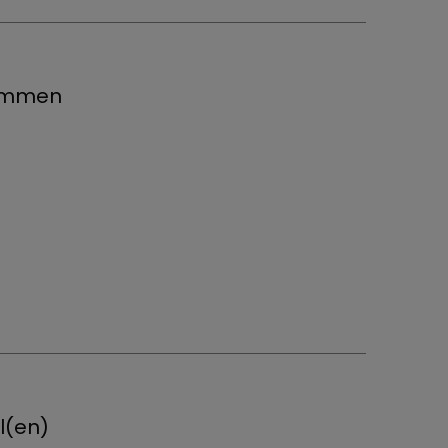
timmen
l(en)