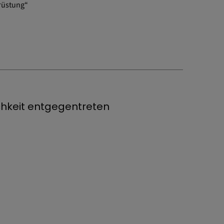
rüstung“
chkeit entgegentreten
n