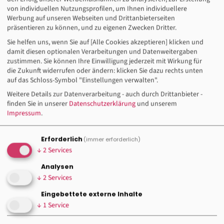
von individuellen Nutzungsprofilen, um Ihnen individuellere
Werbung auf unseren Webseiten und Drittanbieterseiten
präsentieren zu können, und zu eigenen Zwecken Dritter.
NORDSÜD NEWS zu fairer
Sie helfen uns, wenn Sie auf [Alle Cookies akzeptieren] klicken und
Globalisierung, sozialer Gerechtigkeit
damit diesen optionalen Verarbeitungen und Datenweitergaben
zustimmen. Sie können Ihre Einwilligung jederzeit mit Wirkung für
und internationalen
die Zukunft widerrufen oder ändern: klicken Sie dazu rechts unten
Gewerkschaftsthemen.
auf das Schloss-Symbol "Einstellungen verwalten".
Weitere Details zur Datenverarbeitung - auch durch Drittanbieter -
finden Sie in unserer
Datenschutzerklärung
und unserem
Impressum
.
Publikation
NORDSÜD NEWS I - Mai 2025
Erforderlich
(immer erforderlich)
"Entwicklung braucht Geld"
↓
2
Services
Analysen
↓
2
Services
Eingebettete externe Inhalte
↓
1
Service