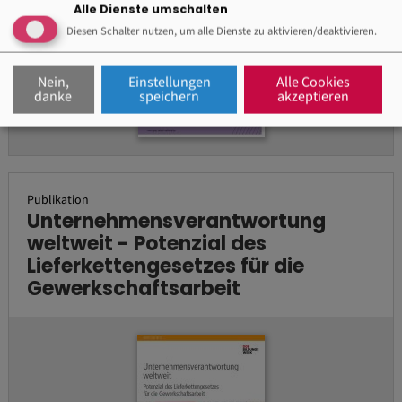
Alle Dienste umschalten
Diesen Schalter nutzen, um alle Dienste zu aktivieren/deaktivieren.
Nein,
Einstellungen
Alle Cookies
danke
speichern
akzeptieren
Publikation
Unternehmensverantwortung
weltweit - Potenzial des
Lieferkettengesetzes für die
Gewerkschaftsarbeit