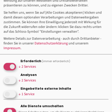
Werbung auf unseren Webseiten und Drittanbieterseiten
präsentieren zu können, und zu eigenen Zwecken Dritter.
Sie helfen uns, wenn Sie auf [Alle Cookies akzeptieren] klicken und
damit diesen optionalen Verarbeitungen und Datenweitergaben
zustimmen. Sie können Ihre Einwilligung jederzeit mit Wirkung für
die Zukunft widerrufen oder ändern: klicken Sie dazu rechts unten
auf das Schloss-Symbol "Einstellungen verwalten".
Weitere Details zur Datenverarbeitung - auch durch Drittanbieter -
finden Sie in unserer
Datenschutzerklärung
und unserem
Impressum
.
Erforderlich
(immer erforderlich)
↓
2
Services
Analysen
↓
2
Services
Eingebettete externe Inhalte
↓
1
Service
Gesellschaft für Internationale
Zusammenarbeit (giz)
Alle Dienste umschalten