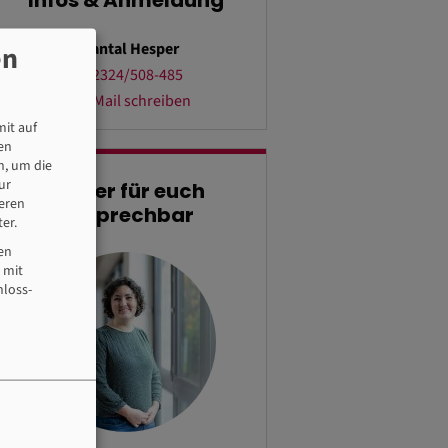
Infos & Anmeldung
Chantal Hesper
en
02324/508-485
E-Mail schreiben
it auf
en
n, um die
ur
Immer für euch
seren
ansprechbar
er.
len
 mit
hloss-