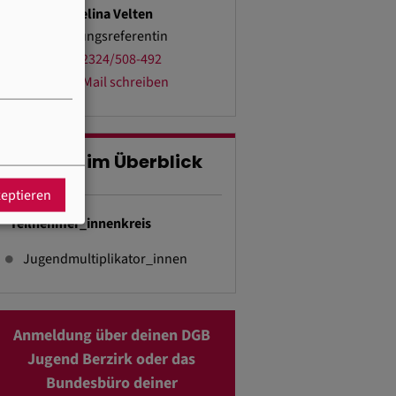
Melina Velten
Bildungsreferentin
02324/508-492
E-Mail schreiben
Fakten im Überblick
zeptieren
Teilnehmer_innenkreis
Jugendmultiplikator_innen
Anmeldung über deinen DGB
Jugend Berzirk oder das
Bundesbüro deiner