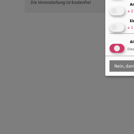
Die Veranstaltung ist kostenfrei
A
↓
2
E
↓
1
A
Dies
Nein, dan