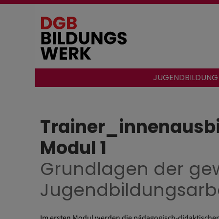
Direkt
zum
Inhalt
Hauptnavigation
JUGENDBILDUNG
Trainer_innenausbi
Modul 1
Grundlagen der gew
Jugendbildungsarbe
Im ersten Modul werden die pädagogisch-didaktische