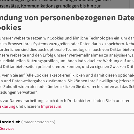
onsansätze, Kommunikationsgrundlagen bis hin zur
lten die Teilnehmer*innen hier das Handwerkszeug, um
ndung von personenbezogenen Dat
lagen der Seminarkonzeption sowie eine Auseinandersetzung
ookies
genstand des Moduls.
nserer Webseite setzen wir Cookies und ähnliche Technologien ein, um dam
inar
 im Browser Ihres Systems zuzugreifen oder Daten darin zu speichern. Neb
orderlichen sind dies auch optionale Technologien - auch von Drittanbieter
unsere Webseite und den Erfolg unserer Werbemaßnahmen zu analysieren, z
n individuellen Nutzungsprofilen, um Ihnen individuellere Werbung auf un
 Drittanbieterseiten präsentieren zu können, und zu eigenen Zwecken Dritt
s, wenn Sie auf [Alle Cookies akzeptieren] klicken und damit diesen optiona
n und Datenweitergaben zustimmen. Sie können Ihre Einwilligung jederzeit
ie Zukunft widerrufen oder ändern: klicken Sie dazu rechts unten auf das Sc
ellungen verwalten".
s zur Datenverarbeitung - auch durch Drittanbieter - finden Sie in unserer
rklärung
und unserem
Impressum
.
701
forderlich
(immer erforderlich)
Services
ldungszentrum Hattingen