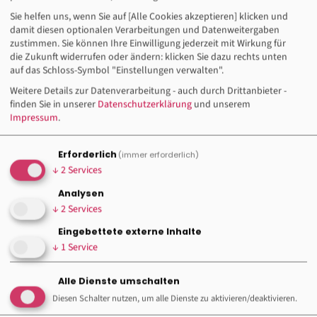
Sie helfen uns, wenn Sie auf [Alle Cookies akzeptieren] klicken und
damit diesen optionalen Verarbeitungen und Datenweitergaben
zustimmen. Sie können Ihre Einwilligung jederzeit mit Wirkung für
die Zukunft widerrufen oder ändern: klicken Sie dazu rechts unten
Infos & Anmeldung
auf das Schloss-Symbol "Einstellungen verwalten".
Weitere Details zur Datenverarbeitung - auch durch Drittanbieter -
Chantal Hesper
finden Sie in unserer
Datenschutzerklärung
und unserem
02324/508-485
Impressum
.
E-Mail schreiben
Erforderlich
(immer erforderlich)
↓
2
Services
Analysen
Immer für euch ansprechbar
↓
2
Services
Eingebettete externe Inhalte
↓
1
Service
Alle Dienste umschalten
Diesen Schalter nutzen, um alle Dienste zu aktivieren/deaktivieren.