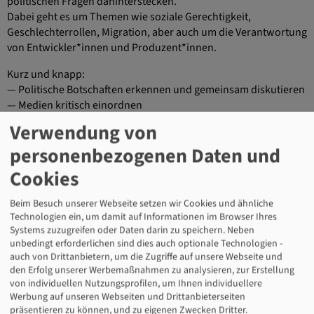
politischen Fragen dahinterstecken.
Dabei geht es um Themen wie soziale Gerechtigkeit,
Geschlechterrollen, Migration, aber auch um die Verantwortung
von Entwickler*innen und Produzent*innen.
Kurz und knapp:
— Politische Botschaften erkennen und gemeinsam diskutieren
— Medien kritisch einordnen
— Eigene politische Haltung stärken
Verwendung von
Dies ist ein Seminar mit voller Fahrtkostenerstattung. Alle Infos
personenbezogenen Daten und
dazu findest du hier:
https://www.dgb-
Cookies
bildungswerk.de/jugendbildung/faq
Beim Besuch unserer Webseite setzen wir Cookies und ähnliche
Alle Termine für dieses Seminar
Technologien ein, um damit auf Informationen im Browser Ihres
Systems zuzugreifen oder Daten darin zu speichern. Neben
unbedingt erforderlichen sind dies auch optionale Technologien -
auch von Drittanbietern, um die Zugriffe auf unsere Webseite und
Zur Zeit sind keine Termine
den Erfolg unserer Werbemaßnahmen zu analysieren, zur Erstellung
buchbar.
von individuellen Nutzungsprofilen, um Ihnen individuellere
Werbung auf unseren Webseiten und Drittanbieterseiten
präsentieren zu können, und zu eigenen Zwecken Dritter.