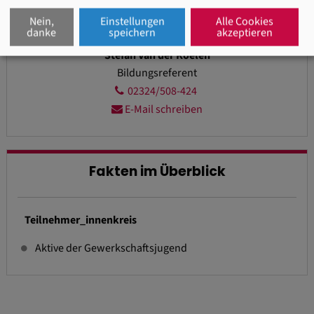
Nein,
Einstellungen
Alle Cookies
danke
speichern
akzeptieren
Stefan Van der Koelen
Bildungsreferent
02324/508-424
E-Mail schreiben
Fakten im Überblick
Teilnehmer_innenkreis
Aktive der Gewerkschaftsjugend