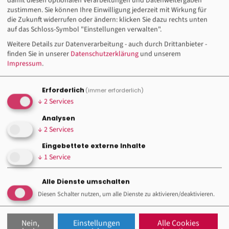
damit diesen optionalen Verarbeitungen und Datenweitergaben
Arbeitgeber machen, was sie wollen“, meint Cabral.
zustimmen. Sie können Ihre Einwilligung jederzeit mit Wirkung für
die Zukunft widerrufen oder ändern: klicken Sie dazu rechts unten
Seit dem 1. Januar 2023 ist der Sozialdemokrat und ehemalige
auf das Schloss-Symbol "Einstellungen verwalten".
Gewerkschaftsführer Luiz Inácio „Lula“ da Silva wieder
Weitere Details zur Datenverarbeitung - auch durch Drittanbieter -
Präsident. Noch sei es „zu früh“, um die Arbeit der Regierung
finden Sie in unserer
Datenschutzerklärung
und unserem
genau zu beurteilen, meint Cabral, aber erste Ansätze seien
Impressum
.
positiv. Die Erhöhung des Mindestlohns baue Druck auf
Arbeitgeber auf. Außerdem kämen nun im Nationalen Rat der
Erforderlich
(immer erforderlich)
Arbeit verschiedene Gruppen zusammen: die Regierung,
↓
2
Services
Gewerkschaften und Unternehmen. Gewerkschafterin Cabral:
Analysen
„Ich blicke positiv in die Zukunft.“
↓
2
Services
Der Autor: Niklas Franzen lebt in Berlin und São Paulo und
Eingebettete externe Inhalte
berichtet seit vielen Jahren aus und über Brasilien.
↓
1
Service
Alle Dienste umschalten
Diesen Schalter nutzen, um alle Dienste zu aktivieren/deaktivieren.
aus NORD I SÜD news I/2023
Nein,
Einstellungen
Alle Cookies