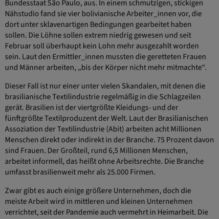
Bundesstaat São Paulo, aus. In einem schmutzigen, stickigen
Nähstudio fand sie vier bolivianische Arbeiter_innen vor, die
dort unter sklavenartigen Bedingungen gearbeitet haben
sollen. Die Löhne sollen extrem niedrig gewesen und seit
Februar soll überhaupt kein Lohn mehr ausgezahlt worden
sein. Laut den Ermittler_innen mussten die geretteten Frauen
und Männer arbeiten, „bis der Körper nicht mehr mitmachte“.
Dieser Fall ist nur einer unter vielen Skandalen, mit denen die
brasilianische Textilindustrie regelmäßig in die Schlagzeilen
gerät. Brasilien ist der viertgrößte Kleidungs- und der
fünftgrößte Textilproduzent der Welt. Laut der Brasilianischen
Assoziation der Textilindustrie (Abit) arbeiten acht Millionen
Menschen direkt oder indirekt in der Branche. 75 Prozent davon
sind Frauen. Der Großteil, rund 6,5 Millionen Menschen,
arbeitet informell, das heißt ohne Arbeitsrechte. Die Branche
umfasst brasilienweit mehr als 25.000 Firmen.
Zwar gibt es auch einige größere Unternehmen, doch die
meiste Arbeit wird in mittleren und kleinen Unternehmen
verrichtet, seit der Pandemie auch vermehrt in Heimarbeit. Die