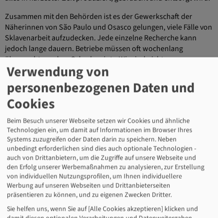
Zusammen mit den Behörden ist es der Gewerkschaft der
Näherinnen von São Paulo und Osasco gelungen, viele Fälle von
Sklavenarbeit aufzudecken. Jede einzelne Recherche kann
jedoch lange dauern. Betriebe müssen oft wochenlang
überwacht werden. Cabral meint: „Wir sind nicht nur
Verwendung von
Gewerkschafter, sondern auch Detektive.“ Ein Problem ist die
hohe Flexibilität der Unternehmen. Droht ein Betrieb
personenbezogenen Daten und
aufzufliegen, schließt er einfach die Pforten und macht
Cookies
woanders neu auf – oft im Landesinnern, weit weg von den gut
funktionierenden Strafverfolgungsbehörden der großen
Beim Besuch unserer Webseite setzen wir Cookies und ähnliche
Industriezentren.
Technologien ein, um damit auf Informationen im Browser Ihres
Systems zuzugreifen oder Daten darin zu speichern. Neben
Für Cabral hat eine weitere Sache die Lage für die Branche
unbedingt erforderlichen sind dies auch optionale Technologien -
komplizierter gemacht: die Amtszeit des ultrarechten Ex-
auch von Drittanbietern, um die Zugriffe auf unsere Webseite und
Präsidenten Jair Bolsonaro. „Er setzte alles daran, um den
den Erfolg unserer Werbemaßnahmen zu analysieren, zur Erstellung
Arbeitenden zu schaden.“ So verabschiedete der ehemalige
von individuellen Nutzungsprofilen, um Ihnen individuellere
Militär eine Reihe von umstrittenen Arbeitsgesetzen mit dem
Werbung auf unseren Webseiten und Drittanbieterseiten
präsentieren zu können, und zu eigenen Zwecken Dritter.
Ziel, dass Arbeitgebende und Arbeitnehmende direkt
verhandeln können, ohne eine Gewerkschaft, ohne
Sie helfen uns, wenn Sie auf [Alle Cookies akzeptieren] klicken und
Tarifverträge. „Wo es keine Tarifverträge gibt, können die